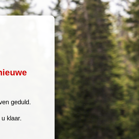
nieuwe
ven geduld.
u klaar.