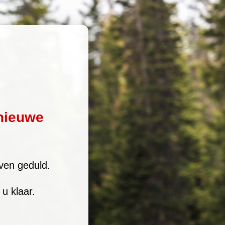
nieuwe
ven geduld.
u klaar.