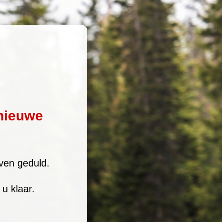
nieuwe
ven geduld.
u klaar.