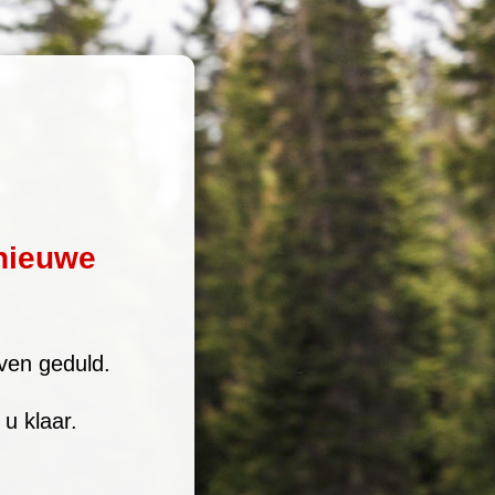
nieuwe
ven geduld.
u klaar.